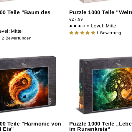
00 Teile "Baum des
Puzzle 1000 Teile "Wel
€27,99
● ● ● ○ ○
Level: Mittel
evel: Mittel
1 Bewertung
2 Bewertungen
00 Teile "Harmonie von
Puzzle 1000 Teile „Le
 Eis"
im Runenkreis“