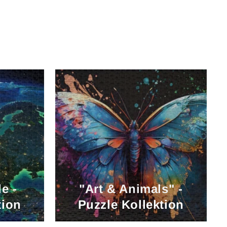
e -
"Art & Animals" -
tion
Puzzle Kollektion