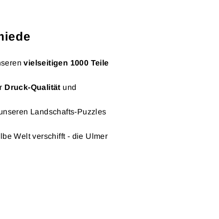
miede
nseren
vielseitigen 1000 Teile
er
Druck-Qualität
und
 unseren Landschafts-Puzzles
be Welt verschifft - die Ulmer