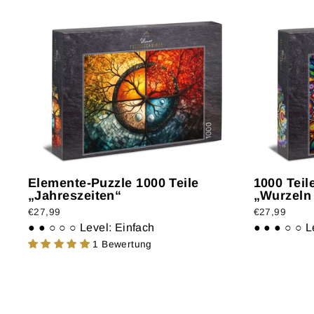
Elemente-Puzzle 1000 Teile
1000 Tei
„Jahreszeiten“
„Wurzeln 
€27,99
€27,99
● ● ○ ○ ○
Level: Einfach
● ● ● ○ ○
L
1 Bewertung