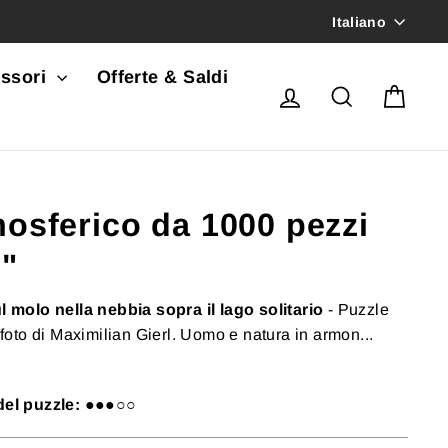
Lingua
Italiano
ssori
Offerte & Saldi
Accedi
Cerca
Carr
osferico da 1000 pezzi
i"
ul molo nella nebbia sopra il lago solitario
- Puzzle
to di Maximilian Gierl. Uomo e natura in armon...
del puzzle:
●●●○○