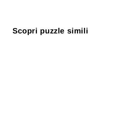
Scopri puzzle simili
Puzzle atmosferico da 1000 pezzi
"Immergiti"
€27,99
● ● ● ○ ○
Livello: Medio