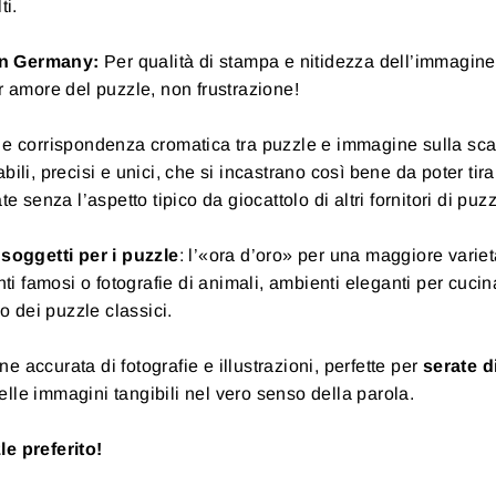
ti.
 in Germany:
Per qualità di stampa e nitidezza dell’immagin
er amore del puzzle, non frustrazione!
 e corrispondenza cromatica tra puzzle e immagine sulla sca
bili, precisi e unici, che si incastrano così bene da poter tir
te senza l’aspetto tipico da giocattolo di altri fornitori di puz
 soggetti per i puzzle
: l’«ora d’oro» per una maggiore variet
i famosi o fotografie di animali, ambienti eleganti per cucin
 dei puzzle classici.
e accurata di fotografie e illustrazioni, perfette per
serate d
lle immagini tangibili nel vero senso della parola.
le preferito!