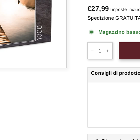
Prezzo
€27,99
Imposte inclu
di
Spedizione GRATUIT
listino
Magazzino basso, 
−
+
Consigli di prodotto
Puzzl
"Imme
€27,99
● ● ●