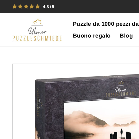
Vai
4.8
direttamente
ai
Puzzle da 1000 pezzi da
contenuti
Buono regalo
Blog