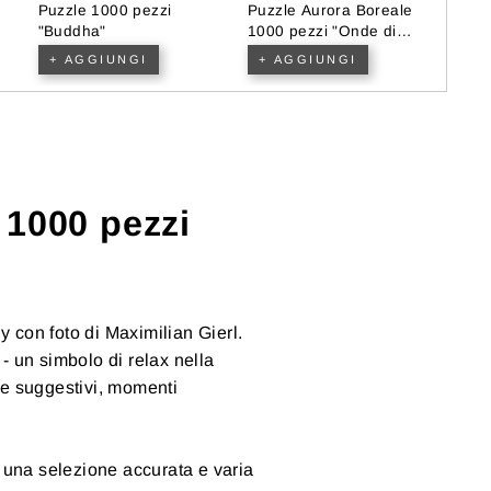
Puzzle 1000 pezzi
Puzzle Aurora Boreale
Puzz
"Buddha"
1000 pezzi "Onde di
"Man
ghiac...
+ AGGIUNGI
+ AGGIUNGI
+ 
 1000 pezzi
con foto di Maximilian Gierl.
- un simbolo di relax nella
nte suggestivi, momenti
una selezione accurata e varia