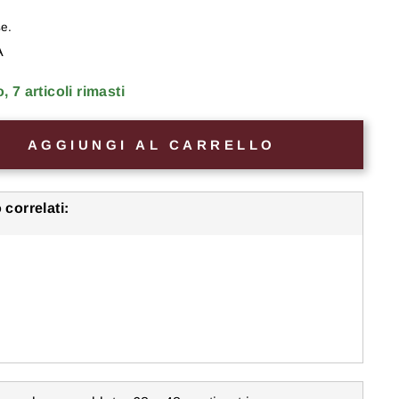
se.
A
7 articoli rimasti
AGGIUNGI AL CARRELLO
 correlati:
e atmosferico da 1000 pezzi
rgiti"
 ○ ○
Livello: Medio