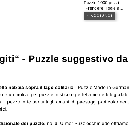
pezzi
Puzzle 1000 pezzi "1001
Puzzle 1000 pezzi
orato"
Notte" - Taj Mahal
"Prendere il sole a
mezzanotte"
I
+ AGGIUNGI
+ AGGIUNGI
iti“ - Puzzle suggestivo da
ella nebbia sopra il lago solitario
- Puzzle Made in Germany 
ite un motivo per puzzle mistico e perfettamente fotografato 
a. Il pezzo forte per tutti gli amanti di paesaggi particolarme
nici.
dizionale dei puzzle:
noi di Ulmer Puzzleschmiede offriamo 