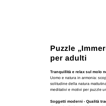
zle 1000 pezzi
Puzzle Leone 1000 pezzi
Puzzle 1000 
ndala colorato"
"Color Splendor"
"Pasticcio col
 AGGIUNGI
+ AGGIUNGI
+ AGGIUNG
Puzzle „Immerg
per adulti
Tranquillità e relax sul molo n
Uomo e natura in armonia: scopr
solitudine della natura mattutin
meditativi e motivi per puzzle u
Soggetti moderni - Qualità tra