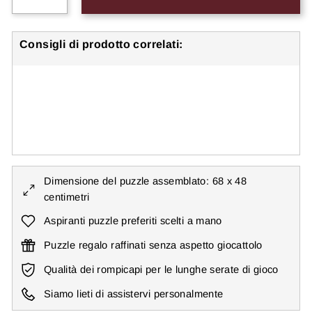
−
+
Consigli di prodotto correlati:
Puzzle 1000 pezzi "Il sovrano della foresta
oscura"
€27,99
● ● ● ○ ○
Livello: Medio
Dimensione del puzzle assemblato: 68 x 48
centimetri
Aspiranti puzzle preferiti scelti a mano
Puzzle regalo raffinati senza aspetto giocattolo
Qualità dei rompicapi per le lunghe serate di gioco
Siamo lieti di assistervi personalmente