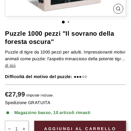
CHIU
(ESC
Puzzle 1000 pezzi "Il sovrano della
foresta oscura"
Puzzle di tigre da 1000 pezzi per adulti. Impressionanti motivi
animali come puzzle: l'aspetto minaccioso della potente tigre
nella...
di più
Difficoltà del motivo del puzzle:
●●●○○
Prezzo
€27,99
Imposte incluse.
di
Spedizione GRATUITA
listino
Magazzino basso, 10 articoli rimasti
AGGIUNGI AL CARRELLO