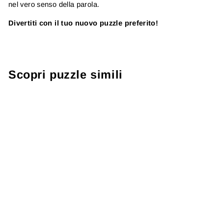
nel vero senso della parola.
Divertiti con il tuo nuovo puzzle preferito!
Scopri puzzle simili
Puzzle 1000 pezzi
"Il sovrano della
foresta oscura"
€27,99
● ● ● ○ ○
Livello: Medio